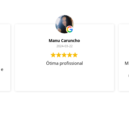
Manu Caruncho
2024-03-22
Ótima profissional
Mu
 e